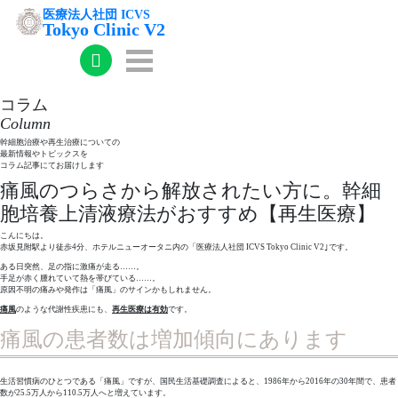
医療法人社団
ICVS
Tokyo Clinic V2
コラム
Column
幹細胞治療や再生治療についての
最新情報やトピックスを
コラム記事にてお届けします
痛風のつらさから解放されたい方に。幹細
胞培養上清液療法がおすすめ【再生医療】
こんにちは。
赤坂見附駅より徒歩4分、ホテルニューオータニ内の「医療法人社団 ICVS Tokyo Clinic V2｣です。
ある日突然、足の指に激痛が走る……。
手足が赤く腫れていて熱を帯びている……。
原因不明の痛みや発作は「痛風」のサインかもしれません。
痛風
のような代謝性疾患にも、
再生医療は有効
です。
痛風の患者数は増加傾向にあります
生活習慣病のひとつである「痛風」ですが、国民生活基礎調査によると、1986年から2016年の30年間で、患者
数が25.5万人から110.5万人へと増えています。