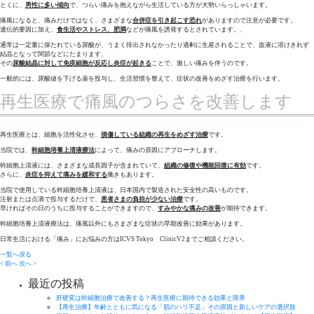
とくに、
男性に多い傾向
で、つらい痛みを抱えながら生活している方が大勢いらっしゃいます。
痛風になると、痛みだけではなく、さまざまな
合併症を引き起こす恐れ
がありますので注意が必要です。
遺伝的要因に加え、
食生活やストレス、肥満
などが痛風を誘発するとされています。、
通常は一定量に保たれている尿酸が、うまく排出されなかったり過剰に生産されることで、血液に溶けきれず
結晶となって関節などにたまります。
その
尿酸結晶に対して免疫細胞が反応し炎症が起きる
ことで、激しい痛みを伴うのです。
一般的には、尿酸値を下げる薬を投与し、生活習慣を整えて、症状の改善をめざす治療を行います。
再生医療で痛風のつらさを改善します
再生医療とは、細胞を活性化させ、
損傷している組織の再生をめざす治療
です。
当院では、
幹細胞培養上清液療法
によって、痛みの原因にアプローチします。
幹細胞上清液には、さまざまな成長因子が含まれていて、
組織の修復や機能回復に有効
です。
さらに、
炎症を抑えて痛みを緩和する
働きもあります。
当院で使用している幹細胞培養上清液は、日本国内で製造された安全性の高いものです。
注射または点滴で投与するだけで、
患者さまの負担が少ない治療
です。
早ければその日のうちに投与することができますので、
すみやかな痛みの改善
が期待できます。
幹細胞培養上清液療法は、痛風以外にもさまざまな症状の早期改善に効果があります。
日常生活における「痛み」にお悩みの方はICVS Tokyo ClinicV2までご相談ください。
一覧へ戻る
< 前へ
次へ >
最近の投稿
肝硬変は幹細胞治療で改善する？再生医療に期待できる効果と限界
【再生治療】年齢とともに気になる「肌のハリ不足」その原因と新しいケアの選択肢