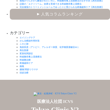
痛風のつらさから解放されたい方に。幹細胞培養上清液療法がおすすめ【再生医療】
話題の「エクソソーム」効果を実感できる幹細胞培養上清療法
完全個室のトリートメントルームでゆったりと受けられる疼痛緩和ケア【再生医療】
人気コラムランキング
▶
カテゴリー
エイジングケア
がん治療副作用対策
ニキビ跡
免疫疾患（アトピー、アレルギー体質、化学物質過敏症etc）
再生医療
変形性関節症
幹細胞培養上清液療法
幹細胞治療
疼痛緩和ケア
痛風
腰痛/関節リウマチ
頭皮治療
医療法人社団 ICVS
Tokyo Clinic V2